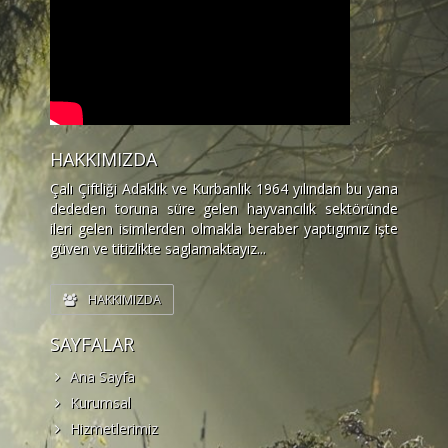
HAKKIMIZDA
Çalı Çiftliği Adaklık ve Kurbanlık 1964 yılından bu yana
dededen toruna süre gelen hayvancılık sektöründe
ileri gelen isimlerden olmakla beraber yaptıgımız işte
güven ve titizlikte saglamaktayız...
HAKKIMIZDA
SAYFALAR
Ana Sayfa
Kurumsal
Hizmetlerimiz