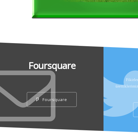
Foursquare
Fikirle
ürettiklerimi
Foursquare