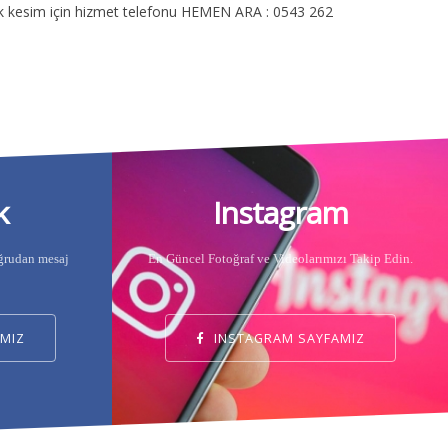
lık kesim için hizmet telefonu HEMEN ARA : 0543 262
k
Instagram
oğrudan mesaj
En Güncel Fotoğraf ve Videolarımızı Takip Edin.
MIZ
INSTAGRAM SAYFAMIZ