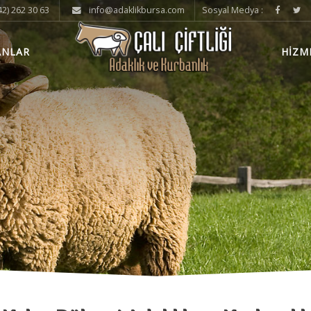
2) 262 30 63
info@adaklikbursa.com
Sosyal Medya :
ANLAR
HİZM