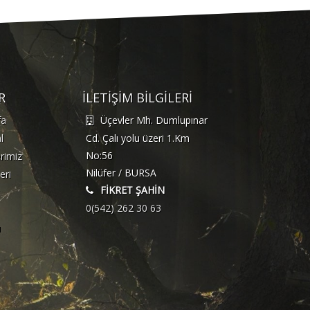
R
İLETİŞİM BİLGİLERİ
fa
Üçevler Mh. Dumlupınar
l
Cd. Çalı yolu üzeri 1.Km
No:56
rimiz
Nilüfer / BURSA
eri
FİKRET ŞAHİN
0(542) 262 30 63
ı