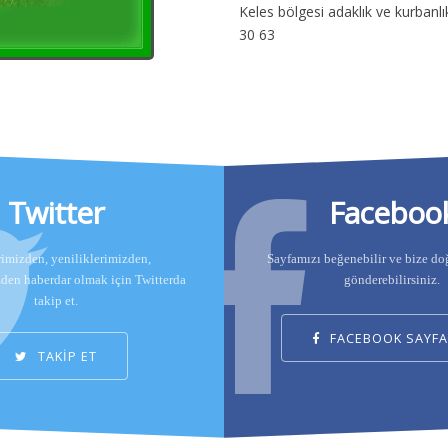
Keles bölgesi adaklık ve kurban
30 63
Twitter
Faceboo
rimizden, yeniliklerimizden,
Sayfamızı beğenebilir ve bize d
zden haberdar olmak için Twitterda
gönderebilirsiniz.
takip et.
FACEBOOK SAYFA
TAKİP ET