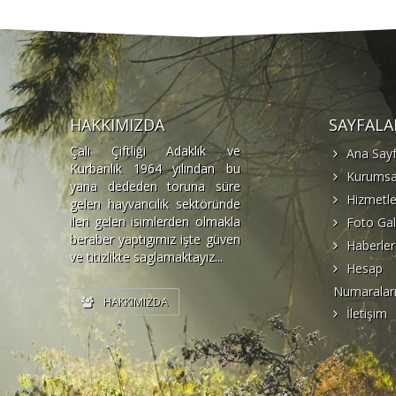
HAKKIMIZDA
SAYFALA
Çalı Çiftliği Adaklık ve
Ana Say
Kurbanlık 1964 yılından bu
Kurumsa
yana dededen toruna süre
Hizmetle
gelen hayvancılık sektöründe
ileri gelen isimlerden olmakla
Foto Gal
beraber yaptıgımız işte güven
Haberler
ve titizlikte saglamaktayız...
Hesap
Numaralar
HAKKIMIZDA
İletişim