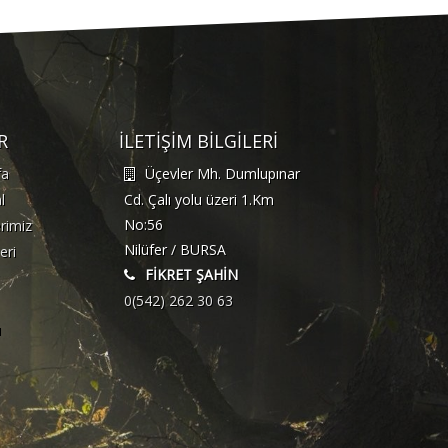
R
İLETİŞİM BİLGİLERİ
fa
Üçevler Mh. Dumlupınar
l
Cd. Çalı yolu üzeri 1.Km
No:56
rimiz
Nilüfer / BURSA
eri
FİKRET ŞAHİN
0(542) 262 30 63
ı