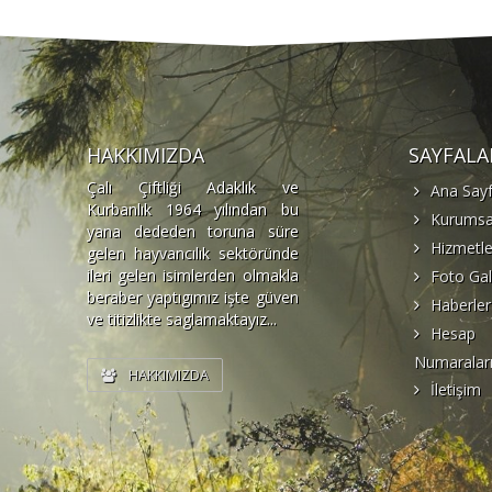
HAKKIMIZDA
SAYFALA
Çalı Çiftliği Adaklık ve
Ana Say
Kurbanlık 1964 yılından bu
Kurumsa
yana dededen toruna süre
Hizmetle
gelen hayvancılık sektöründe
ileri gelen isimlerden olmakla
Foto Gal
beraber yaptıgımız işte güven
Haberler
ve titizlikte saglamaktayız...
Hesap
Numaralar
HAKKIMIZDA
İletişim