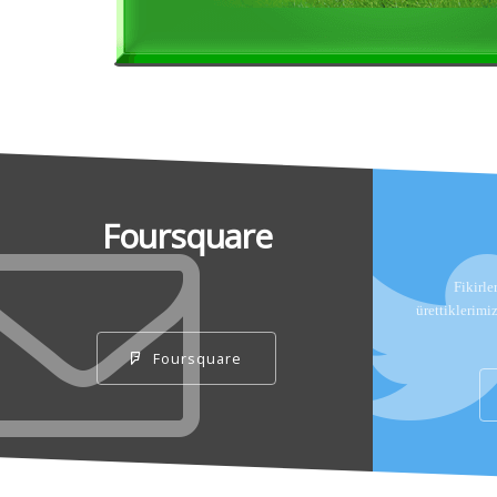
Foursquare
Fikirle
ürettiklerimi
Foursquare