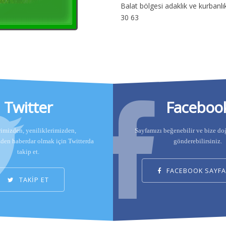
Balat bölgesi adaklık ve kurban
30 63
Twitter
Faceboo
rimizden, yeniliklerimizden,
Sayfamızı beğenebilir ve bize d
zden haberdar olmak için Twitterda
gönderebilirsiniz.
takip et.
FACEBOOK SAYFA
TAKİP ET