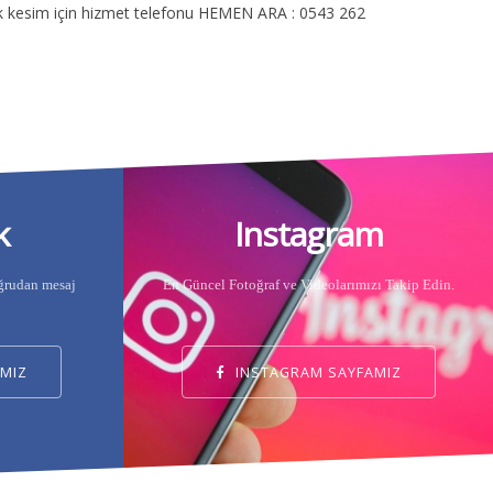
lık kesim için hizmet telefonu HEMEN ARA : 0543 262
k
Instagram
oğrudan mesaj
En Güncel Fotoğraf ve Videolarımızı Takip Edin.
MIZ
INSTAGRAM SAYFAMIZ