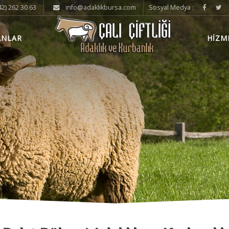
2) 262 30 63
info@adaklikbursa.com
Sosyal Medya :
ANLAR
HİZM