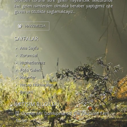
dededen toruna süre gelen hayvancılık sektöründe
ileri gelen isimlerden olmakla beraber yaptıgımız işte
güven ve titizlikte saglamaktayız...
HAKKIMIZDA
SAYFALAR
Ana Sayfa
Kurumsal
Hizmetlerimiz
Foto Galeri
Haberler
Hesap Numaraları
İletişim
İLETİŞİM BİLGİLERİ
Üçevler Mh. Dumlupınar Cd. Çalı yolu üzeri 1.Km
No:56